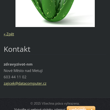
« Zpět
Kontakt
zdravyzivot-nm
Nové Město nad Metují
603 44 11 02
zajicek@
datacomp
uter.cz
© 2015 Všechna práva vyhrazena.
Vytvořte si webové stránky zdarma!