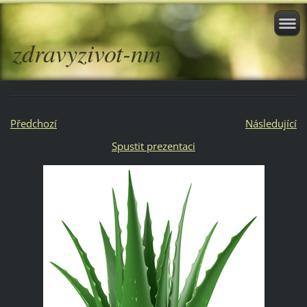
zdravyzivot-nm
Předchozí
Následující
Spustit prezentaci